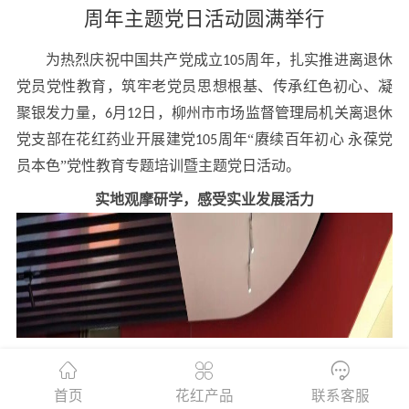
周年主题党日活动圆满举行
为热烈庆祝中国共产党成立
周年，扎实推进离退休
105
党员党性教育，筑牢老党员思想根基、传承红色初心、凝
聚银发力量，
月
日，柳州市市场监督管理局机关离退休
6
12
党支部在花红药业开展建党
周年“赓续百年初心 永葆党
105
员本色”党性教育专题培训暨主题党日活动。
实地观摩研学，感受实业发展活力
首页
花红产品
联系客服